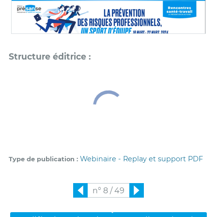
Webinaire - Replay et support PDF
Type de publication
n° 8 / 49
Précédent
Suivant