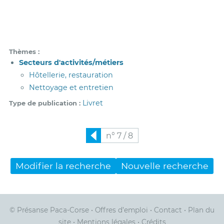
Thèmes
Secteurs d'activités/métiers
Hôtellerie, restauration
Nettoyage et entretien
Livret
Type de publication
n° 7 / 8
Précédent
Modifier la recherche
Nouvelle recherche
© Présanse Paca-Corse
•
Offres d’emploi
•
Contact
•
Plan du
site
•
Mentions légales
•
Crédits