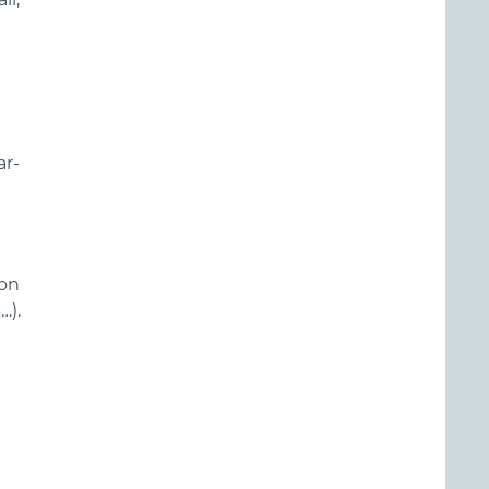
ar-
ion
…).