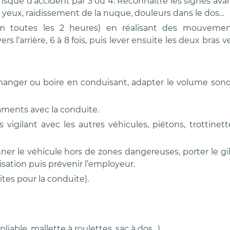
isque d’accident par 3 ou 4. Reconnaître les signes ava
yeux, raidissement de la nuque, douleurs dans le dos…
um toutes les 2 heures) en réalisant des mouvemen
s l’arrière, 6 à 8 fois, puis lever ensuite les deux bras v
manger ou boire en conduisant, adapter le volume son
caments avec la conduite.
 vigilant avec les autres véhicules, piétons, trottinett
nner le véhicule hors de zones dangereuses, porter le gi
alisation puis prévenir l’employeur.
tes pour la conduite).
 pliable, mallette à roulettes, sac à dos…).