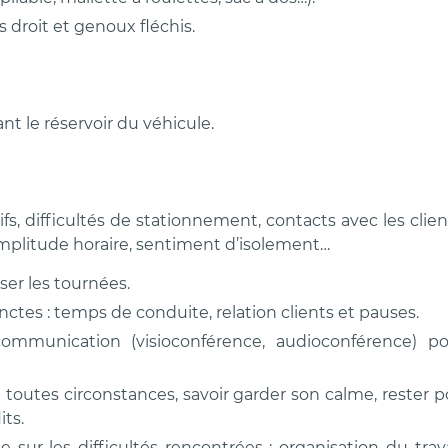
droit et genoux fléchis.
t le réservoir du véhicule.
fs, difficultés de stationnement, contacts avec les clien
amplitude horaire, sentiment d’isolement…
ser les tournées.
inctes : temps de conduite, relation clients et pauses.
 communication (visioconférence, audioconférence) p
toutes circonstances, savoir garder son calme, rester po
ts.
 sur les difficultés rencontrées : organisation du trava