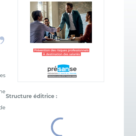
des
une
 de