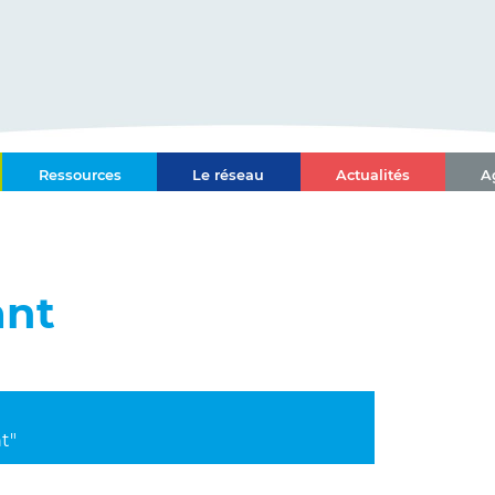
ce-Alpes-Côte d'Azur
Ressources
Le réseau
Actualités
A
l Paca-Corse
ant
t"