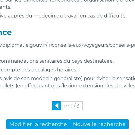
ients.
ve auprès du médecin du travail en cas de difficulté.
nce
plomatie.gouv.fr/fr/conseils-aux-voyageurs/conseils-p
recommandations sanitaires du pays destinataire.
 compte des décalages horaires.
s avis de son médecin généraliste) pour éviter la sensat
mollets (en effectuant des flexion-extension des chevilles
n° 1 / 3
Précédent
Modifier la recherche
Nouvelle recherche