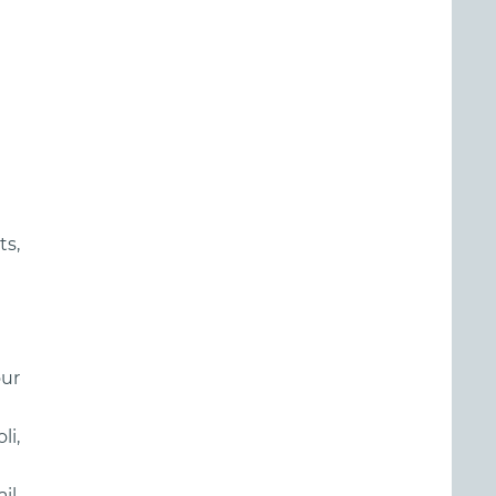
ts,
our
li,
il,