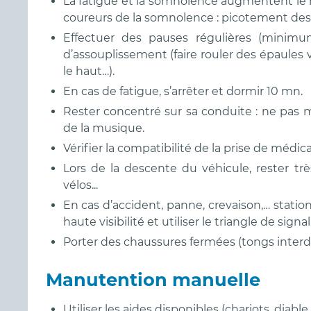
La fatigue et la somnolence augmentent le r
coureurs de la somnolence : picotement des 
Effectuer des pauses régulières (minim
d’assouplissement (faire rouler des épaules ver
le haut…).
En cas de fatigue, s’arrêter et dormir 10 mn.
Rester concentré sur sa conduite : ne pas 
de la musique.
Vérifier la compatibilité de la prise de médi
Lors de la descente du véhicule, rester très
vélos...
En cas d’accident, panne, crevaison,… statio
haute visibilité et utiliser le triangle de sign
Porter des chaussures fermées (tongs interdi
Manutention manuelle
Utiliser les aides disponibles (chariots, diable