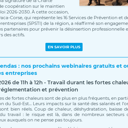
r la signature de la Charte
de coopération sur le maintien
loi 2026-2030. À cette occasion,
aca-Corse, qui représente les 16 Services de Prévention et d
terentreprises (SPSTI) de la région, a réaffirmé son engagem
s partenaires pour prévenir la désinsertion professionnelle e
s des actifs.
endas : nos prochains webinaires gratuits et o
es entreprises
026 de 11h à 12h - Travail durant les fortes chaleu
 réglementation et prévention
s de fortes chaleurs sont de plus en plus fréquents, en part
on du Sud-Est… Leurs impacts sur la santé des salariés et l’o
 sont bien réels. Coup de chaleur, déshydratation, baisse de
du travail : le risque est là, dans de nombreux secteurs d'
ux auxquels on ne pense pas toujours.