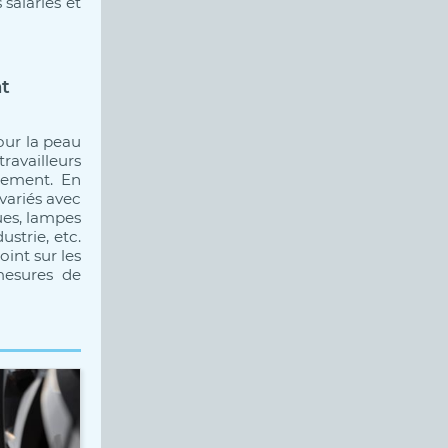
salariés et
nt
our la peau
travailleurs
lement. En
 variés avec
ques, lampes
ustrie, etc.
oint sur les
mesures de