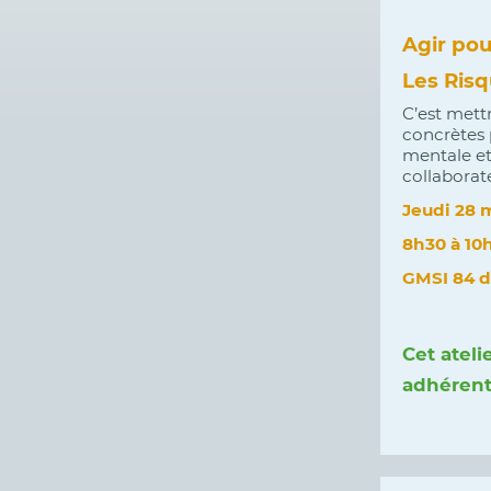
Agir pou
Les Ris
C’est mett
concrètes 
mentale et
collaborate
Jeudi 28 
8h30 à 10
GMSI 84 d
Cet ateli
adhérent