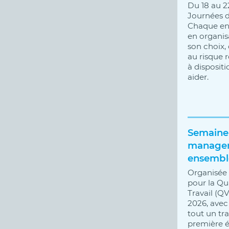
Du 18 au 2
Journées de
Chaque entr
en organis
son choix,
au risque 
à dispositi
aider.
Semaine 
managem
ensembl
Organisée 
pour la Qu
Travail (QV
2026, avec
tout un tra
première 