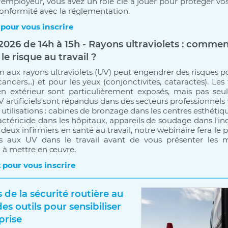
’employeur, vous avez un rôle clé à jouer pour protéger vos 
conformité avec la réglementation.
 pour vous inscrire
2026 de 14h à 15h - Rayons ultraviolets : comme
le risque au travail ?
on aux rayons ultraviolets (UV) peut engendrer des risques p
cancers...) et pour les yeux (conjonctivites, cataractes). Les 
en extérieur sont particulièrement exposés, mais pas seu
UV artificiels sont répandus dans des secteurs professionnels
 utilisations : cabines de bronzage dans les centres esthéti
ctéricide dans les hôpitaux, appareils de soudage dans l'ind
eux infirmiers en santé au travail, notre webinaire fera le p
iés aux UV dans le travail avant de vous présenter les 
 à mettre en œuvre.
 pour vous inscrire
 de la sécurité routière au
 des outils pour sensibiliser
prise