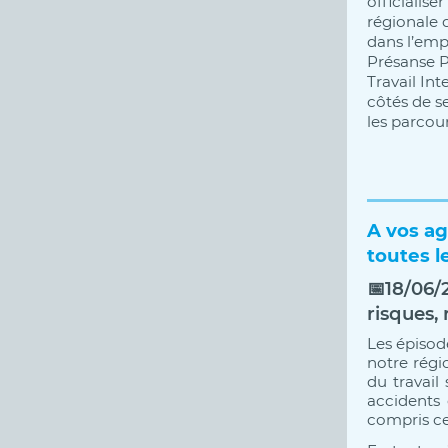
officialise
régionale 
dans l’emp
Présanse P
Travail In
côtés de se
les parcour
A vos ag
toutes l
📅
18/06/2
risques,
Les épisode
notre régi
du travail
accidents 
compris ce