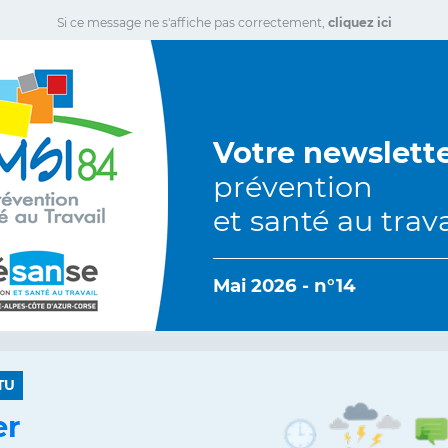
Si ce message ne s'affiche pas correctement,
cliquez ici
Votre newslett
prévention
et santé au trava
Mai 2026 - n°14
TU
er