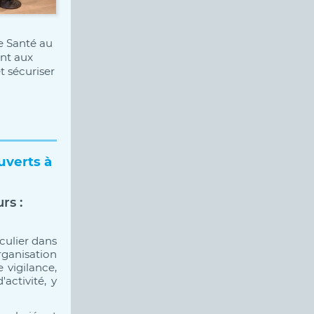
e Santé au
ent aux
t sécuriser
uverts à
rs :
iculier dans
rganisation
 vigilance,
activité, y