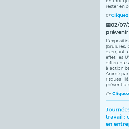
En tant qu
rester en 
👉
Cliquez
📅
02/07/
prévenir 
L'expositi
(brûlures, 
exerçant 
effet, les 
différentes
à action ba
Animé par d
risques l
prévention
👉
Cliquez
Journées
travail :
en entre