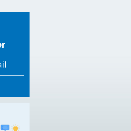
er
il