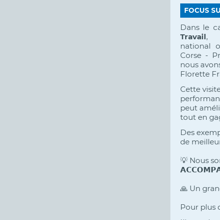
FOCUS S
Dans le c
Travail
, 
national 
Corse - Pr
nous avons
Florette Fr
Cette visi
performanc
peut amélio
tout en ga
Des exemple
de meilleu
💡
Nous som
𝗔𝗖𝗖𝗢𝗠𝗣
🙏
Un grand
Pour plus d