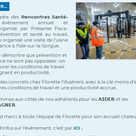
UR…
adre des
Rencontres Santé-
événement annuel et
organisé par Présanse Paca-
évention et santé au travail,
 organisé une visite de l'usine
ance à l'Isle-sur-la-Sorgue.
te démontre que prévention et
e ne sont pas opposées : on
rer les conditions de travail
gnant en productivité.
s concrets chez Florette l’illustrent, avec à la clé moins d’
res conditions de travail et une productivité accrue.
mes aux côtés de nos adhérents pour les 𝗔𝗜𝗗𝗘𝗥 et les
𝗚𝗡𝗘𝗥.
 merci à toute l'équipe de Florette pour son accueil chaleu
’infos sur l'événement, c’est par
ICI
.