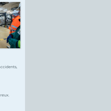
accidents,
reux.