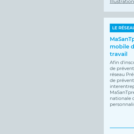
Illustration
LE RÉSEA
MaSanTpr
mobile d
travail
Afin d'insc
de préventi
réseau Pré
de préventi
interentre
MaSanTprev
nationale 
personnalis