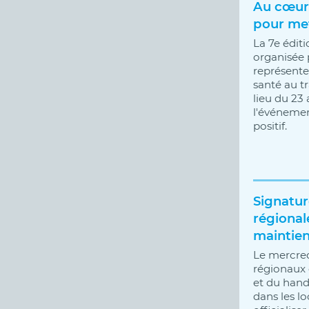
Au cœur 
pour met
La 7e édit
organisée 
représente
santé au tr
lieu du 23
l'événemen
positif.
Signatur
régional
maintien
Le mercredi
régionaux d
et du handi
dans les l