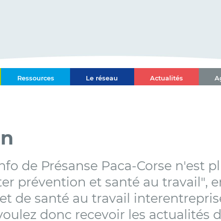
ce-Alpes-Côte d'Azur
Ressources
Le réseau
Actualités
A
l Paca-Corse
on
info de Présanse Paca-Corse n'est pl
er prévention et santé au travail",
et de santé au travail interentrepr
oulez donc recevoir les actualités 