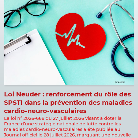
Loi Neuder : renforcement du rôle des
D
SPSTI dans la prévention des maladies
p
cardio-neuro-vasculaires
D
p
La loi n° 2026-668 du 27 juillet 2026 visant à doter la
w
France d’une stratégie nationale de lutte contre les
v
maladies cardio-neuro-vasculaires a été publiée au
p
Journal officiel le 28 juillet 2026, marquant une nouvelle
m