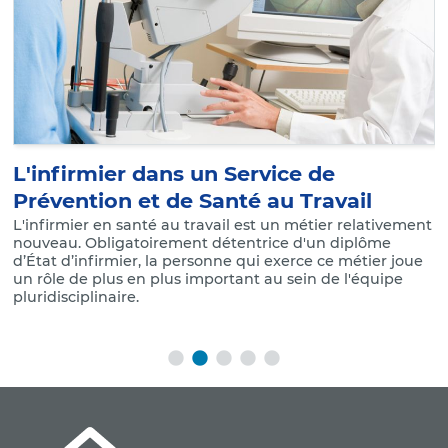
L'infirmier dans un Service de
L
Prévention et de Santé au Travail
t
le
L'infirmier en santé au travail est un métier relativement
L
nouveau. Obligatoirement détentrice d'un diplôme
(
d’État d’infirmier, la personne qui exerce ce métier joue
p
un rôle de plus en plus important au sein de l'équipe
2
pluridisciplinaire.
T
m
p