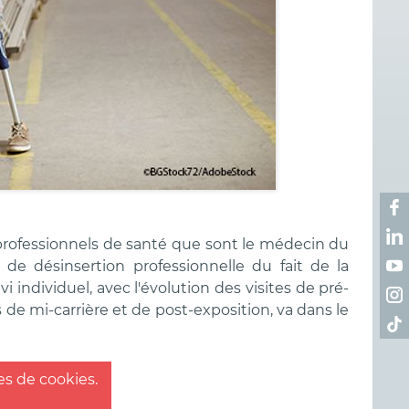
Ret
Ret
s professionnels de santé que sont le médecin du
Ret
ue de désinsertion professionnelle du fait de la
 individuel, avec l'évolution des visites de pré-
Ret
es de mi-carrière et de post-exposition, va dans le
Ret
es de cookies.