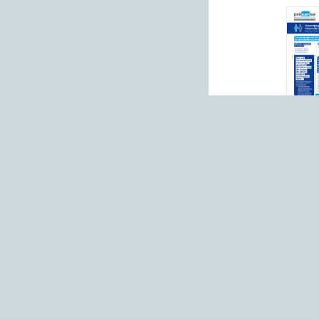
La prévention
© Présanse 