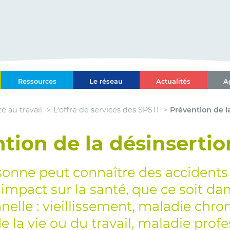
ce-Alpes-Côte d'Azur
Ressources
Le réseau
Actualités
A
l Paca-Corse
é au travail
L'offre de services des SPSTI
Prévention de l
tion de la désinsertio
sonne peut connaître des accidents
 impact sur la santé, que ce soit da
nelle : vieillissement, maladie chro
e la vie ou du travail, maladie profe