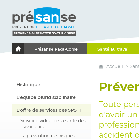
Présanse - Prévention et santé au travail - Proven
Présanse Paca-Corse
Santé au travail
Le portail de l'Association des Services de Santé au Travai
Accueil
Sant
Préven
Historique
L'équipe pluridisciplinaire
Toute per
L'offre de services des SPSTI
d'avoir un
Suivi individuel de la santé des
profession
travailleurs
accident d
La prévention des risques