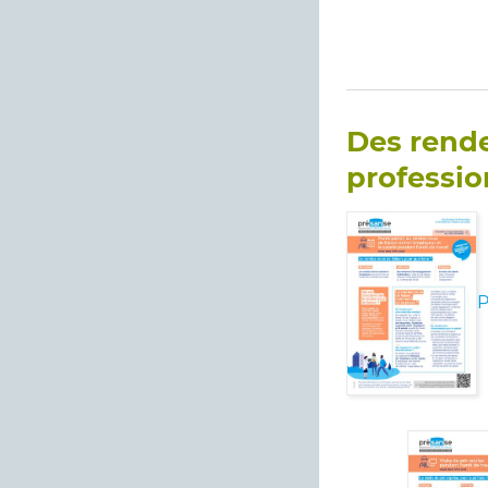
Des rende
professio
P