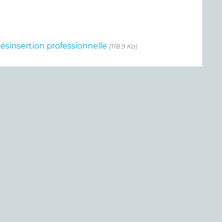
sinsertion professionnelle
(118.9 Ko)
gales
•
Crédits