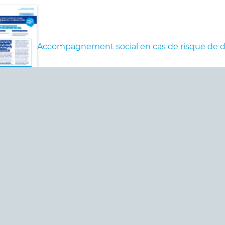
Accompagnement social en cas de risque de dé
 des risques professionnels
Partager sur Facebook
Partager sur LinkedIn
Partager cette page :
Paca-Corse
•
Offres d’emploi
•
Contact
•
Plan du site
•
Mentions lé