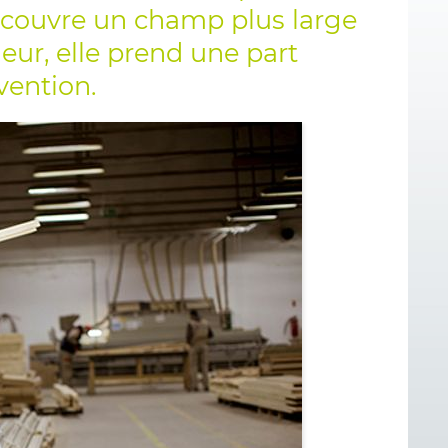
e couvre un champ plus large
eur, elle prend une part
vention.