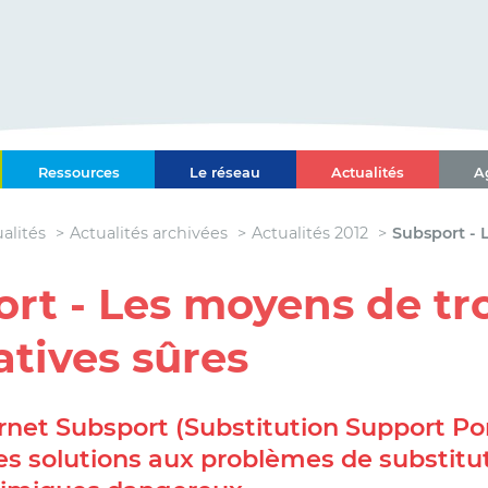
ce-Alpes-Côte d'Azur
Ressources
Le réseau
Actualités
A
l Paca-Corse
alités
Actualités archivées
Actualités 2012
Subsport - 
rt - Les moyens de tr
atives sûres
ernet Subsport (Substitution Support Por
es solutions aux problèmes de substitu