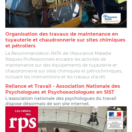
Organisation des travaux de maintenance en
tuyauterie et chaudronnerie sur sites chimiques
et pétroliers
La Recommandation R474 de l'Assurance Maladie
Risques Professionnels encadre les activités de
maintenance sur des équipements de tuyauterie et
chaudronnerie sur sites chimiques et pétrochimiques,
incluant les interventions et les travaux d'arrêt.
Reliance et Travail - Association Nationale des
Psychologues et Psychosociologues en SIST
L'association nationale des psychologues du travail
dispose désormais de son site Internet.