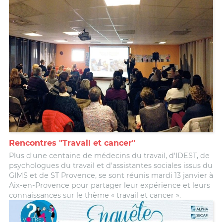
Rencontres "Travail et cancer"
Plus d'une centaine de médecins du travail, d'IDEST, de
psychologues du travail et d'assistantes sociales issus du
GIMS et de ST Provence, se sont réunis mardi 13 janvier à
Aix-en-Provence pour partager leur expérience et leurs
connaissances sur le thème « travail et cancer ».