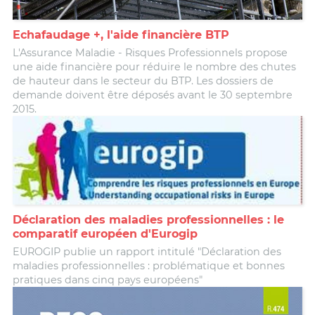
Echafaudage +, l'aide financière BTP
L'Assurance Maladie - Risques Professionnels propose
une aide financière pour réduire le nombre des chutes
de hauteur dans le secteur du BTP. Les dossiers de
demande doivent être déposés avant le 30 septembre
2015.
Déclaration des maladies professionnelles : le
comparatif européen d'Eurogip
EUROGIP publie un rapport intitulé "Déclaration des
maladies professionnelles : problématique et bonnes
pratiques dans cinq pays européens"