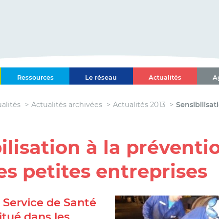
ce-Alpes-Côte d'Azur
Ressources
Le réseau
Actualités
A
l Paca-Corse
alités
Actualités archivées
Actualités 2013
Sensibilisat
ilisation à la préventio
es petites entreprises
 Service de Santé
situé dans les