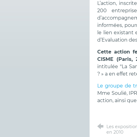
L’action, inscri
200 entrepris
d’accompagnem
informées, pour
le lien existan
d’Evaluation des
Cette action f
CISME (Paris, 
intitulée "La Sa
? » a en effet r
Le groupe de tra
Mme Soulié, IPR
action, ainsi que
Les expositi
en 2010