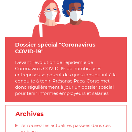
Dossier spécial "Coronavirus
COVID-19"
Devant l'évolution de l'épidémie de
Coronavirus COVID-19, de nombreuses
entreprises se posent des questions quant à la
conduite à tenir. Présanse Paca-Corse met
donc régulièrement à jour un dossier spécial
pour tenir informés employeurs et salariés.
Archives
Retrouvez les actualités passées dans ces
archives.