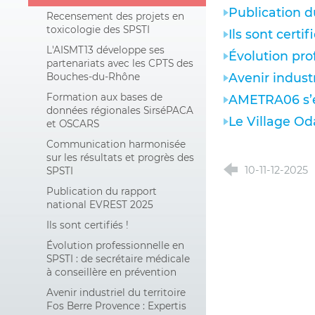
Publication d
Recensement des projets en
toxicologie des SPSTI
Ils sont certifi
L'AISMT13 développe ses
Évolution pro
partenariats avec les CPTS des
Avenir indust
Bouches-du-Rhône
Formation aux bases de
AMETRA06 s’en
données régionales SirséPACA
Le Village Oda
et OSCARS
Communication harmonisée
sur les résultats et progrès des
10-11-12-2025
SPSTI
Publication du rapport
national EVREST 2025
Ils sont certifiés !
Évolution professionnelle en
SPSTI : de secrétaire médicale
à conseillère en prévention
Avenir industriel du territoire
Fos Berre Provence : Expertis