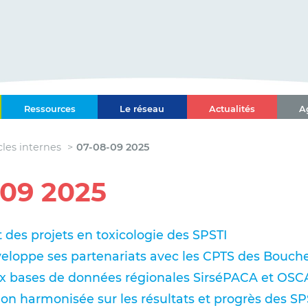
ce-Alpes-Côte d'Azur
Ressources
Le réseau
Actualités
A
l Paca-Corse
cles internes
07-08-09 2025
-09 2025
es projets en toxicologie des SPSTI
veloppe ses partenariats avec les CPTS des Bouc
x bases de données régionales SirséPACA et OS
n harmonisée sur les résultats et progrès des SP