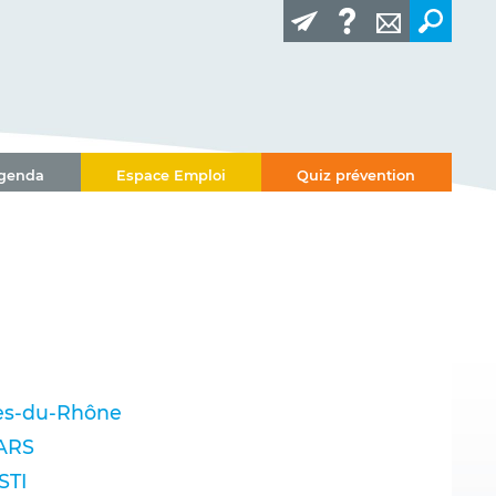
genda
Espace Emploi
Quiz prévention
hes-du-Rhône
CARS
STI