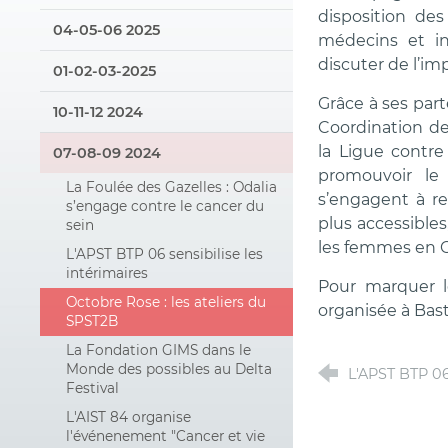
disposition des
04-05-06 2025
médecins et in
discuter de l’i
01-02-03-2025
Grâce à ses par
10-11-12 2024
Coordination d
la Ligue contre
07-08-09 2024
promouvoir le
La Foulée des Gazelles : Odalia
s’engagent à re
s’engage contre le cancer du
plus accessibles
sein
les femmes en C
L'APST BTP 06 sensibilise les
intérimaires
Pour marquer l
Octobre Rose : les ateliers du
organisée à Bas
SPST2B
La Fondation GIMS dans le
Monde des possibles au Delta
L'APST BTP 06 
Festival
L'AIST 84 organise
l'événenement "Cancer et vie