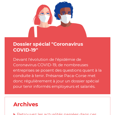
Dossier spécial "Coronavirus
COVID-19"
Devant l'évolution de l'épidémie de
Coronavirus COVID-19, de nombreuses
entreprises se posent des questions quant à la
conduite à tenir. Présanse Paca-Corse met
donc régulièrement à jour un dossier spécial
pour tenir informés employeurs et salariés.
Archives
Retrouvez les actualités passées dans ces