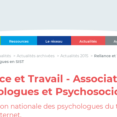
ce-Alpes-Côte d'Azur
Ressources
Le réseau
Actualités
A
l Paca-Corse
alités
Actualités archivées
Actualités 2015
Reliance et
gues en SIST
ce et Travail - Associa
logues et Psychosoci
tion nationale des psychologues du 
ternet.