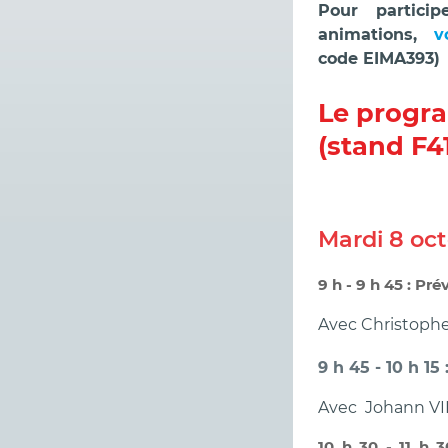
Pour partici
animations,
v
code EIMA393)
Le progr
(stand F4
Mardi 8 oc
9 h - 9 h 45 : Pr
Avec Christoph
9 h 45 - 10 h 1
Avec Johann VID
10 h 30 - 11 h 