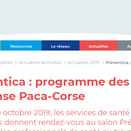
ce-Alpes-Côte d'Azur
Ressources
Le réseau
Actualités
A
l Paca-Corse
alités
Actualités archivées
Actualités 2019
Préventica
ntica : programme des
nse Paca-Corse
 octobre 2019, les services de santé
 donnent rendez-vous au salon Prév