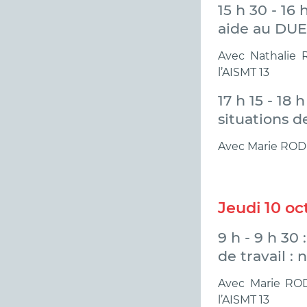
15 h 30 - 16 
aide au DU
Avec Nathalie 
l’AISMT 13
17 h 15 - 18
situations 
Avec Marie ROD
Jeudi 10 oc
9 h - 9 h 30
de travail 
Avec Marie
RO
l’AISMT 13