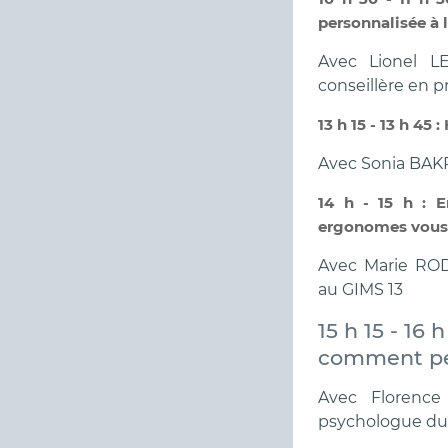
personnalisée à 
Avec Lionel LE
conseillère en p
13 h 15 - 13 h 45
Avec Sonia BAKRI
14 h - 15 h : E
ergonomes vou
Avec Marie RO
au GIMS 13
15 h 15 - 16
comment peuv
Avec Florence
psychologue du 