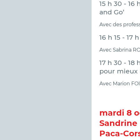
15 h 30 - 16 
and Go’
Avec des profes
16 h 15 - 17 
Avec Sabrina RO
17 h 30 - 18
pour mieux 
Avec Marion FOI
mardi 8 oc
Sandrine
Paca-Cors