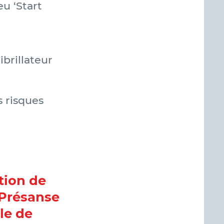
eu ‘Start
ibrillateur
s risques
ntion de
Présanse
le de