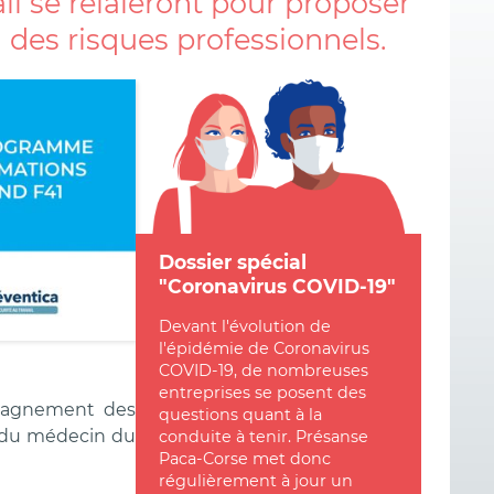
ail se relaieront pour proposer
 des risques professionnels.
Dossier spécial
"Coronavirus COVID-19"
Devant l'évolution de
l'épidémie de Coronavirus
COVID-19, de nombreuses
entreprises se posent des
mpagnement des
questions quant à la
s du médecin du
conduite à tenir. Présanse
Paca-Corse met donc
régulièrement à jour un