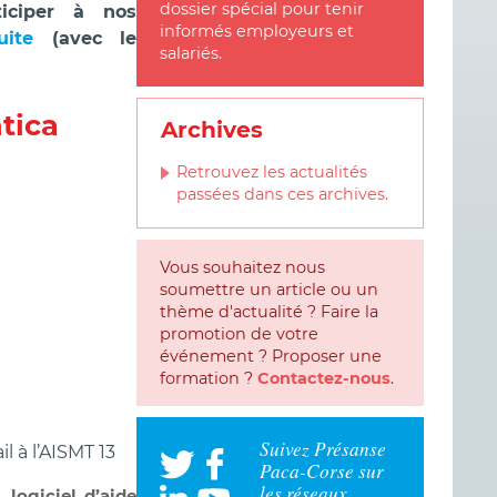
dossier spécial pour tenir
ticiper à nos
informés employeurs et
uite
(avec le
salariés.
tica
Archives
Retrouvez les actualités
passées dans ces archives.
Vous souhaitez nous
soumettre un article ou un
thème d'actualité ? Faire la
promotion de votre
événement ? Proposer une
formation ?
Contactez-nous
.
Suivez Présanse
 à l’AISMT 13
Paca-Corse sur
les réseaux
logiciel d’aide