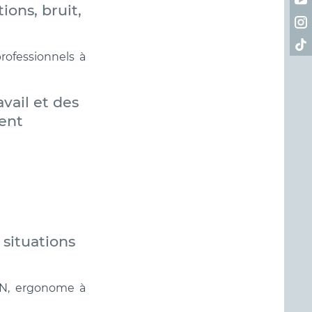
ions, bruit,
Ret
Ret
ofessionnels à
avail et des
ent
 situations
UN, ergonome à