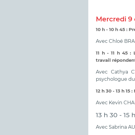
Mercredi 9
10 h - 10 h 45 : 
Avec Chloé BRAU
11 h - 11 h 45 :
travail réponden
Avec Cathya C
psychologue du 
12 h 30 - 13 h 15
Avec Kevin CHA
13 h 30 - 15 
Avec Sabrina AUL