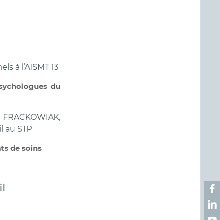
ls à l’AISMT 13
 psychologues du
e FRACKOWIAK,
l au STP
nts de soins
il
Ret
Ret
Ret