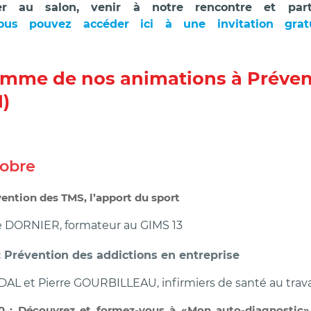
per au salon, venir à notre rencontre et par
ous pouvez accéder ici à une invitation grat
amme de nos animations à Préven
1)
tobre
évention des TMS, l’apport du sport
e DORNIER, formateur au GIMS 13
5 : Prévention des addictions en entreprise
AL et Pierre GOURBILLEAU, infirmiers de santé au travail
30 : Découvrez et formez-vous à «Mon auto-diagnostic», 