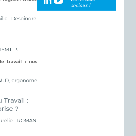
sociaux !
lie Desoindre,
AISMT 13
e travail : nos
NAUD, ergonome
 Travail :
rise ?
urélie ROMAN,