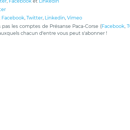
ter
,
Facebook
et
Linkedin
ter
:
Facebook
,
Twitter
,
Linkedin
,
Vimeo
s pas les comptes de Présanse Paca-Corse (
Facebook
,
T
 auxquels chacun d'entre vous peut s'abonner !