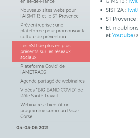
GIMS 13 :
Twit
en Ile-de-France
SIST 2A :
Twit
Nouveaux sites webs pour
l'AISMT 13 et le ST-Provence
ST Provence 
Prév'entreprise : une
Et n'oublion
plateforme pour promouvoir la
et
Youtube
)
culture de prévention
Les SSTI de plus en plus
présents sur les réseaux
sociaux
Plateforme Covid' de
l'AMETRA06
Agenda partagé de webinaires
Vidéos "BIG BAND COVID" de
Pôle Santé Travail
Webinaires : bientôt un
programme commun Paca-
Corse
04-05-06 2021