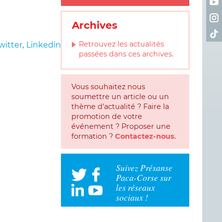
Ret
Archives
Ret
Retrouvez les actualités
witter
,
Linkedin
passées dans ces archives.
Vous souhaitez nous
soumettre un article ou un
thème d'actualité ? Faire la
promotion de votre
événement ? Proposer une
formation ?
Contactez-nous
.
Suivez Présanse
Paca-Corse sur
les réseaux
sociaux !