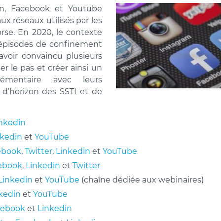
din, Facebook et Youtube
aux réseaux utilisés par les
rse. En 2020, le contexte
s épisodes de confinement
avoir convaincu plusieurs
er le pas et créer ainsi un
lémentaire avec leurs
 d’horizon des SSTI et de
nkedin
nkedin
et
YouTube
ebook
,
Twitter
,
Linkedin
et
YouTube
ebook
,
Linkedin
et
Twitter
Linkedin
et
YouTube
(chaîne dédiée aux webinaires)
kedin
et
YouTube
cebook
et
Linkedin