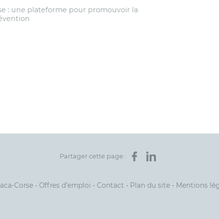
se : une plateforme pour promouvoir la
évention
Partager sur Facebook
Partager sur LinkedIn
Partager cette page :
Paca-Corse
•
Offres d’emploi
•
Contact
•
Plan du site
•
Mentions lé