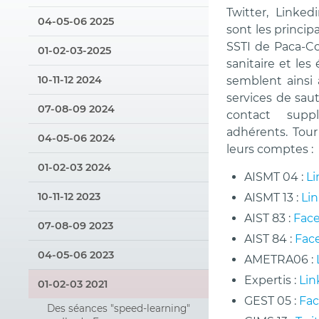
Twitter, Linke
04-05-06 2025
sont les princip
SSTI de Paca-Co
01-02-03-2025
sanitaire et le
10-11-12 2024
semblent ainsi 
services de saut
07-08-09 2024
contact supp
adhérents. Tour
04-05-06 2024
leurs comptes :
01-02-03 2024
AISMT 04 :
Li
10-11-12 2023
AISMT 13 :
Li
AIST 83 :
Fac
07-08-09 2023
AIST 84 :
Fac
04-05-06 2023
AMETRA06 :
Expertis :
Lin
01-02-03 2021
GEST 05 :
Fa
Des séances "speed-learning"