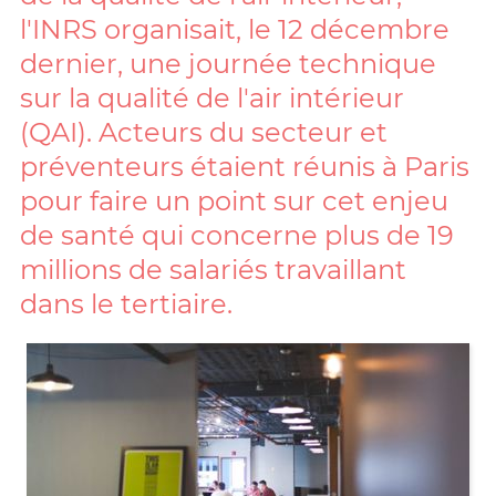
l'INRS organisait, le 12 décembre
dernier, une journée technique
sur la qualité de l'air intérieur
(QAI). Acteurs du secteur et
préventeurs étaient réunis à Paris
pour faire un point sur cet enjeu
de santé qui concerne plus de 19
millions de salariés travaillant
dans le tertiaire.