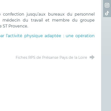
Ret
Ret
 de confection jusqu’aux bureaux du personnel
emy, médecin du travail et membre du groupe
de ST Provence.
l par l’activité physique adaptée : une opération
Fiches RPS de Présanse Pays de la Loire