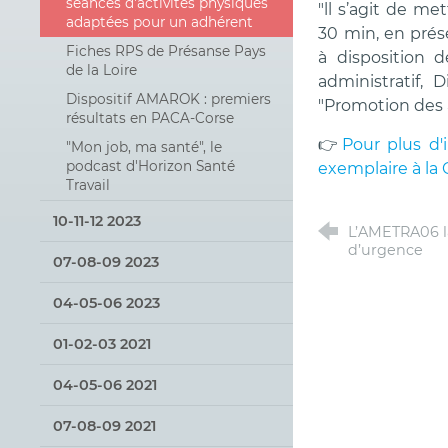
séances d'activités physiques
"ll s’agit de m
adaptées pour un adhérent
30 min, en prés
Fiches RPS de Présanse Pays
à disposition d
de la Loire
administratif,
Dispositif AMAROK : premiers
"Promotion des a
résultats en PACA-Corse
👉
Pour plus d'i
"Mon job, ma santé", le
podcast d'Horizon Santé
exemplaire à la 
Travail
10-11-12 2023
L’AMETRA06 l
d’urgence
07-08-09 2023
04-05-06 2023
01-02-03 2021
04-05-06 2021
07-08-09 2021