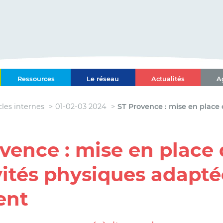
ce-Alpes-Côte d'Azur
Ressources
Le réseau
Actualités
A
l Paca-Corse
cles internes
01-02-03 2024
ST Provence : mise en place
vence : mise en place
vités physiques adapt
ent