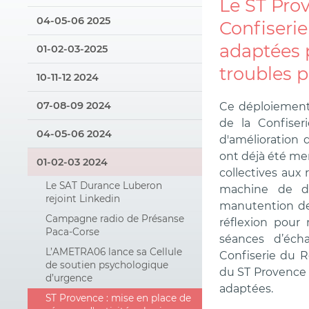
Le ST Prov
04-05-06 2025
Confiserie
adaptées p
01-02-03-2025
troubles p
10-11-12 2024
07-08-09 2024
Ce déploiement 
de la Confise
04-05-06 2024
d'amélioration d
ont déjà été men
01-02-03 2024
collectives aux 
Le SAT Durance Luberon
machine de dé
rejoint Linkedin
manutention des
Campagne radio de Présanse
réflexion pour
Paca-Corse
séances d’éch
L’AMETRA06 lance sa Cellule
Confiserie du R
de soutien psychologique
du ST Provence 
d’urgence
adaptées.
ST Provence : mise en place de