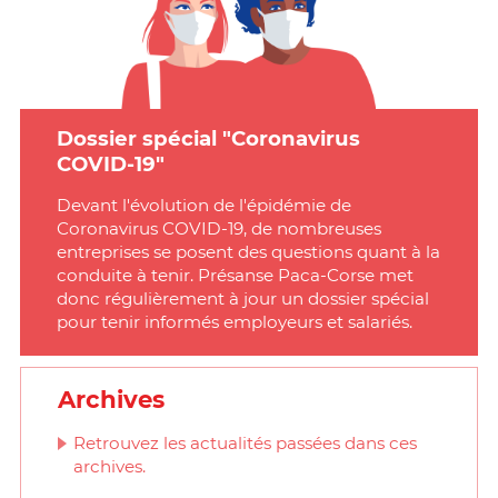
Dossier spécial "Coronavirus
COVID-19"
Devant l'évolution de l'épidémie de
Coronavirus COVID-19, de nombreuses
entreprises se posent des questions quant à la
conduite à tenir. Présanse Paca-Corse met
donc régulièrement à jour un dossier spécial
pour tenir informés employeurs et salariés.
Archives
Retrouvez les actualités passées dans ces
archives.