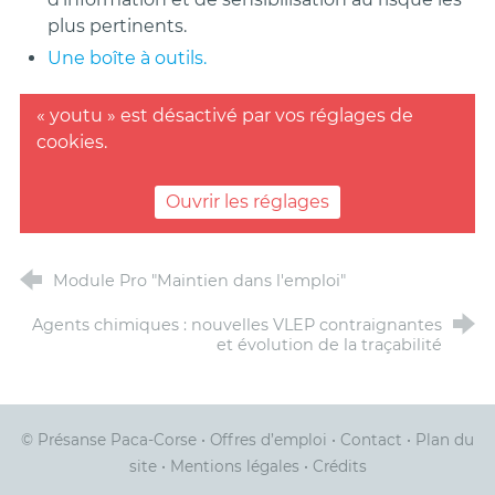
plus pertinents.
Une boîte à outils.
« youtu » est désactivé par vos réglages de
cookies.
Ouvrir les réglages
Module Pro "Maintien dans l'emploi"
Agents chimiques : nouvelles VLEP contraignantes
et évolution de la traçabilité
© Présanse Paca-Corse
•
Offres d’emploi
•
Contact
•
Plan du
site
•
Mentions légales
•
Crédits