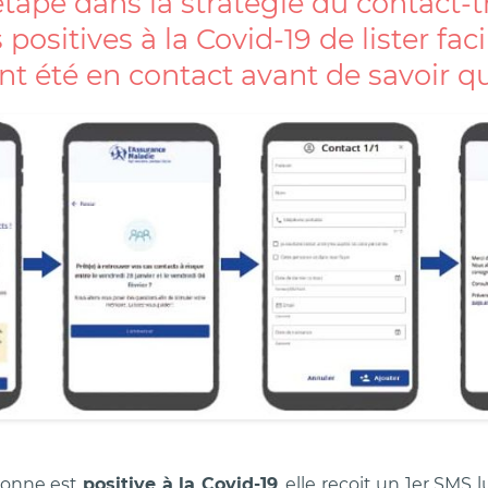
tape dans la stratégie du contact-t
positives à la Covid-19 de lister fa
ont été en contact avant de savoir qu
sonne est
positive à la Covid-19
, elle reçoit un 1er SMS 