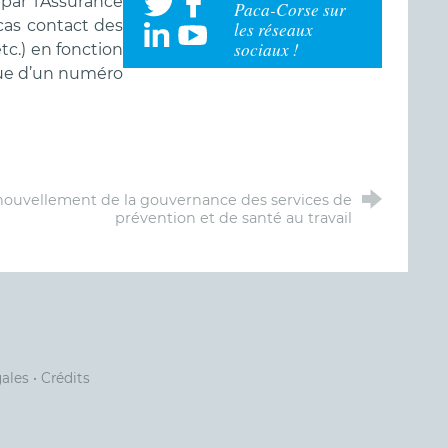
par l’Assurance
Paca-Corse sur
cas contact des
les réseaux
sociaux !
etc.) en fonction
que d’un numéro
ouvellement de la gouvernance des services de
prévention et de santé au travail
gales
•
Crédits