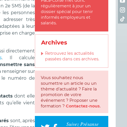
Paca-Corse met donc
un 2e SMS (de la
régulièrement à jour un
Ret
dossier spécial pour tenir
e les personnes
informés employeurs et
Ret
e adresser très
salariés.
adaptées à leur
 prise en charge
Archives
ussi directement
Retrouvez les actualités
s
. Il calcule
passées dans ces archives.
ansmettre sans
à renseigner sur
Vous souhaitez nous
, le numéro de
soumettre un article ou un
thème d'actualité ? Faire la
promotion de votre
ntacts
dont elle
événement ? Proposer une
s qu’elle vient
formation ?
Contactez-nous
.
arés
sont, après
Suivez Présanse