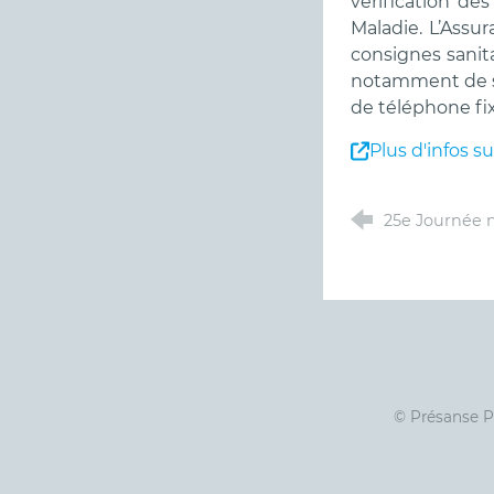
vérification de
Maladie. L’Assu
consignes sanitai
notamment de so
de téléphone fi
Plus d'infos su
25e Journée n
© Présanse 