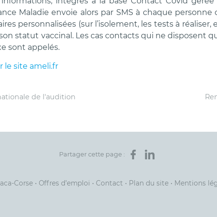
s informations, intégrés à la base Contact Covid gérée 
rance Maladie envoie alors par SMS à chaque personne 
res personnalisées (sur l’isolement, les tests à réaliser, 
n statut vaccinal. Les cas contacts qui ne disposent 
xe sont appelés.
r le site ameli.fr
ationale de l'audition
Ren
Partager sur Facebook
Partager sur LinkedIn
Partager cette page :
Paca-Corse
•
Offres d’emploi
•
Contact
•
Plan du site
•
Mentions lé