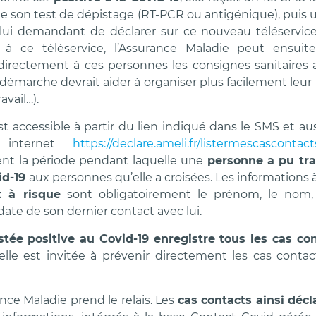
 de son test de dépistage (RT-PCR ou antigénique), puis 
 lui demandant de déclarer sur ce nouveau téléservic
e à ce téléservice, l’Assurance Maladie peut ensuit
irectement à ces personnes les consignes sanitaires 
 démarche devrait aider à organiser plus facilement leur
ravail…).
st accessible à partir du lien indiqué dans le SMS et a
 internet
https://declare.ameli.fr/listermescascontact
t la période pendant laquelle une
personne a pu tr
id-19
aux personnes qu’elle a croisées. Les informations 
t à risque
sont obligatoirement le prénom, le nom
date de son dernier contact avec lui.
tée positive au Covid-19 enregistre tous les cas co
elle est invitée à prévenir directement les cas contact
ance Maladie prend le relais. Les
cas contacts ainsi décl