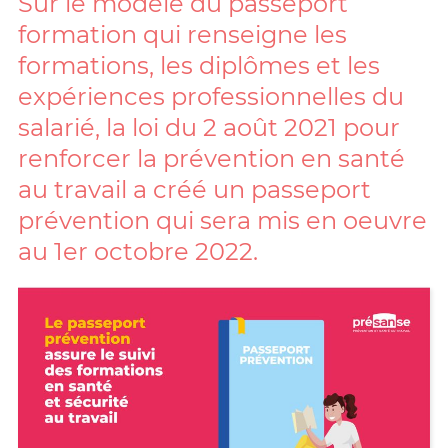
Sur le modèle du passeport
formation qui renseigne les
formations, les diplômes et les
expériences professionnelles du
salarié, la loi du 2 août 2021 pour
renforcer la prévention en santé
au travail a créé un passeport
prévention qui sera mis en oeuvre
au 1er octobre 2022.