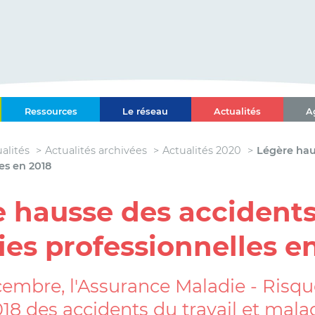
ce-Alpes-Côte d'Azur
Ressources
Le réseau
Actualités
A
l Paca-Corse
alités
Actualités archivées
Actualités 2020
Légère hau
es en 2018
 hausse des accidents 
es professionnelles e
mbre, l'Assurance Maladie - Risque
018 des accidents du travail et mala