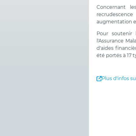
Concernant l
recrudescence
augmentation es
Pour soutenir
l'Assurance Mala
d'aides financi
été portés à 17 
Plus d'infos s