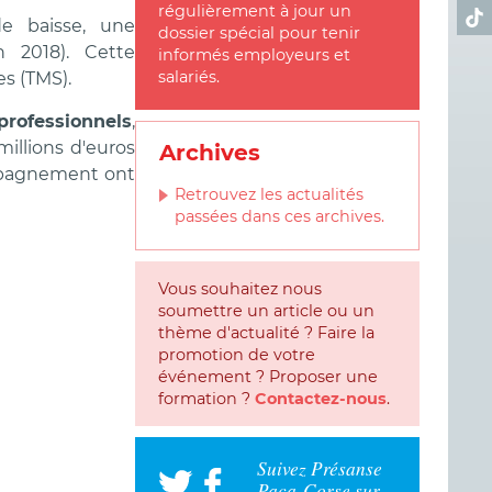
régulièrement à jour un
Ret
de baisse, une
dossier spécial pour tenir
 2018). Cette
informés employeurs et
salariés.
es (TMS).
rofessionnels
,
millions d'euros
Archives
ompagnement ont
Retrouvez les actualités
passées dans ces archives.
Vous souhaitez nous
soumettre un article ou un
thème d'actualité ? Faire la
promotion de votre
événement ? Proposer une
formation ?
Contactez-nous
.
Suivez Présanse
Paca-Corse sur