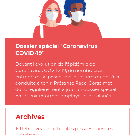
Dossier spécial "Coronavirus
COVID-19"
Devant l'évolution de l'épidémie de
Coronavirus COVID-19, de nombreuses
entreprises se posent des questions quant à la
conduite à tenir. Présanse Paca-Corse met
donc régulièrement à jour un dossier spécial
pour tenir informés employeurs et salariés.
Archives
Retrouvez les actualités passées dans ces
archives.