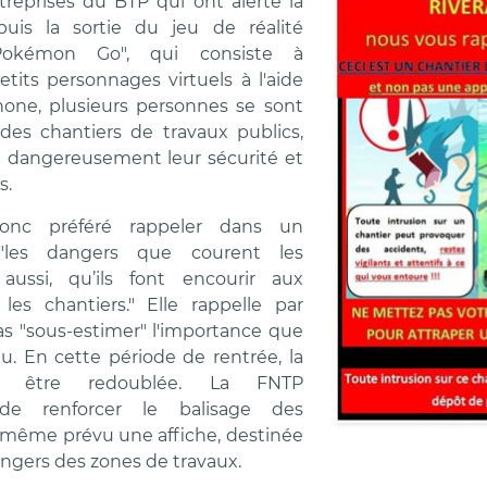
reprises du BTP qui ont alerté la
puis la sortie du jeu de réalité
okémon Go", qui consiste à
etits personnages virtuels à l'aide
one, plusieurs personnes se sont
 des chantiers de travaux publics,
dangereusement leur sécurité et
s.
nc préféré rappeler dans un
les dangers que courent les
 aussi, qu’ils font encourir aux
les chantiers." Elle rappelle par
pas "sous-estimer" l'importance que
eu. En cette période de rentrée, la
it être redoublée. La FNTP
e renforcer le balisage des
 a même prévu une affiche, destinée
angers des zones de travaux.