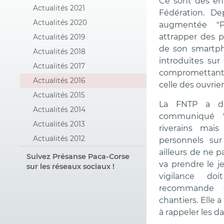
Ce sont des ent
Actualités 2021
Fédération. De
Actualités 2020
augmentée "P
attrapper des p
Actualités 2019
de son smartph
Actualités 2018
introduites sur
Actualités 2017
compromettant 
Actualités 2016
celle des ouvrier
Actualités 2015
La FNTP a do
Actualités 2014
communiqué "
Actualités 2013
riverains mais
Actualités 2012
personnels sur 
ailleurs de ne 
Suivez Présanse Paca-Corse
va prendre le j
sur les réseaux sociaux !
vigilance do
recommande d
chantiers. Elle
à rappeler les d