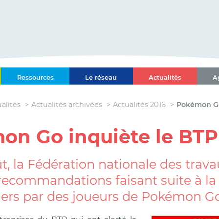
ce-Alpes-Côte d'Azur
Ressources
Le réseau
Actualités
A
l Paca-Corse
alités
Actualités archivées
Actualités 2016
Pokémon Go
on Go inquiète le BTP
, la Fédération nationale des trav
recommandations faisant suite à la 
iers par des joueurs de Pokémon Go