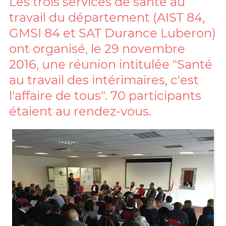
Les trois services de santé au
travail du département (AIST 84,
GMSI 84 et SAT Durance Luberon)
ont organisé, le 29 novembre
2016, une réunion intitulée "Santé
au travail des intérimaires, c'est
l'affaire de tous". 70 participants
étaient au rendez-vous.